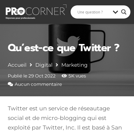
Rechercher
Qu’est-ce que Twitter ?
Accueil
Digital
Marketing
Publié le
29 Oct 2022
5K
vues
Aucun commentaire
Twitter est un service de réseautage
social et de micro-blogging qui est
exploité par Twitter, Inc. Il est basé à San