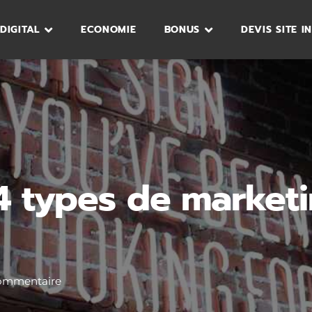
DIGITAL
ECONOMIE
BONUS
DEVIS SITE I
4 types de market
ommentaire