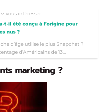
z vous intéresser :
-t-il été conçu à l’origine pour
es nus ?
che d’âge utilise le plus Snapchat ?
entage d’Américains de 13…
ents marketing ?