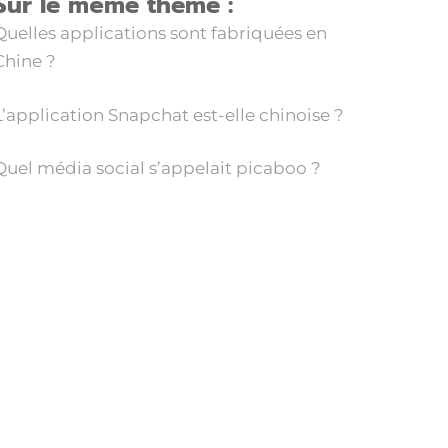
Sur le même thème :
Quelles applications sont fabriquées en
Chine ?
L’application Snapchat est-elle chinoise ?
Quel média social s’appelait picaboo ?