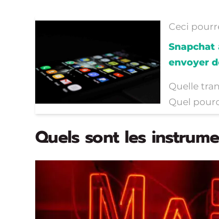
Ceci pourre
Snapchat a
envoyer d
Quelle tran
Quel pourc
Quels sont les instrum