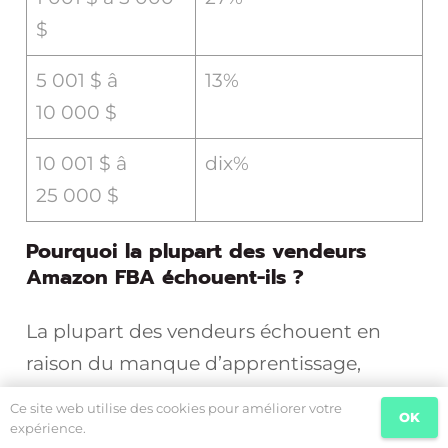
$
5 001 $ â
13%
10 000 $
10 001 $ â
dix%
25 000 $
Pourquoi la plupart des vendeurs
Amazon FBA échouent-ils ?
La plupart des vendeurs échouent en
raison du manque d’apprentissage,
d’expérience et de la bonne stratégie.
Ce site web utilise des cookies pour améliorer votre
OK
L’apprentissage ne doit jamais s’arrêter,
expérience.