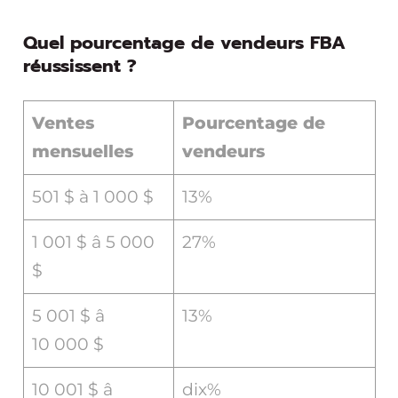
Quel pourcentage de vendeurs FBA
réussissent ?
Ventes
Pourcentage de
mensuelles
vendeurs
501 $ à 1 000 $
13%
1 001 $ â 5 000
27%
$
5 001 $ â
13%
10 000 $
10 001 $ â
dix%